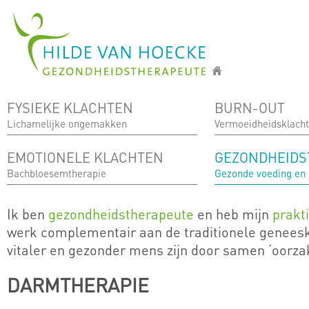
Overslaan en naar de inhoud gaan
FYSIEKE KLACHTEN
BURN-OUT
Lichamelijke ongemakken
Vermoeidheidsklach
EMOTIONELE KLACHTEN
GEZONDHEIDS
Bachbloesemtherapie
Gezonde voeding en
Ik ben
gezondheidstherapeute
en heb mijn
prakt
werk complementair aan de traditionele genees
vitaler en gezonder mens zijn door samen ‘oorza
DARMTHERAPIE