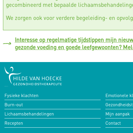
gecombineerd met bepaalde lichaamsbehandeling
We zorgen ook voor verdere begeleiding- en opvol
Interesse op regelmatige tijdstippen mijn nieuw
gezonde voeding en goede leefgewoonten?
Mel
российские сериалы
Fysieke klachten
Emotionele k
Burn-out
Gezondheidst
Lichaamsbehandelingen
Mijn aanpak
Recepten
Contact